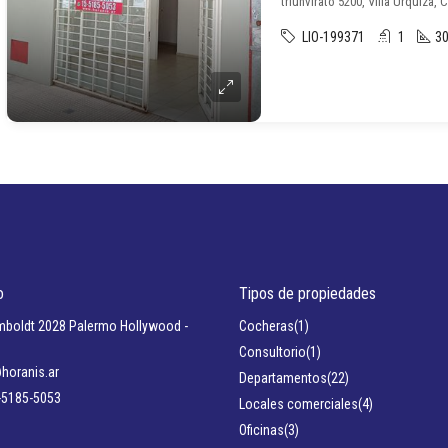
triunvirato 5200, Villa Urquiza, 
LIO-199371
1
30
o
Tipos de propiedades
boldt 2028 Palermo Hollywood -
Cocheras
(1)
Consultorio
(1)
horanis.ar
Departamentos
(22)
-5185-5053
Locales comerciales
(4)
Oficinas
(3)