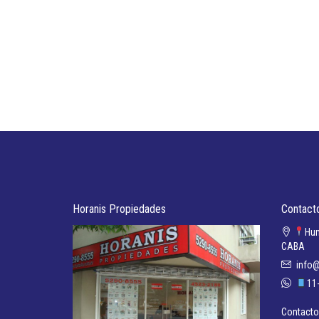
Horanis Propiedades
Contact
Hum
CABA
info@
11
Contacto