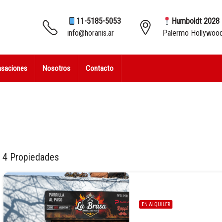
11-5185-5053
Humboldt 2028
info@horanis.ar
Palermo Hollywoo
asaciones
Nosotros
Contacto
4 Propiedades
EN ALQUILER