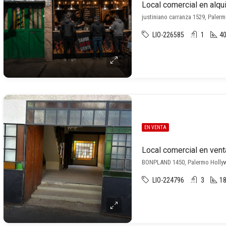
justiniano carranza 1529, Paler
LIO-226585
1
40
EN VENTA
BONPLAND 1450, Palermo Hollyw
LIO-224796
3
18