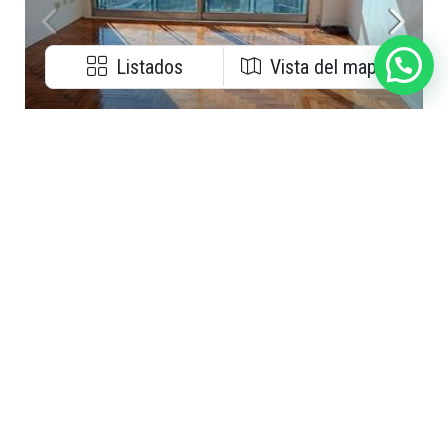
Listados
Vista del mapa
USD 329.000
Horanis Propiedades
Departamento en venta en Villa Urquiza
Avenida Olazábal 5008 Ciudad Autónoma de Buenos Aires, Argentina, Villa Urquiza, Capital Federal
LIO-222396
3
3
100.00
DEPARTAMENTOS